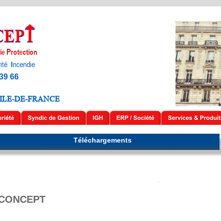
P
ie 
rotection
ité
 I
ncendie
 39 66
 ILE-DE-FRANCE
Téléchargements
.
P CONCEPT