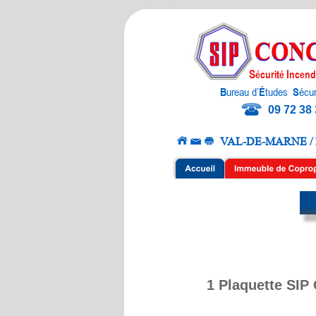
S
I
écurité 
ncend
B
ureau d’
É
tudes
 S
écur
09 72 38
VAL-DE-MARNE /
1 Plaquette SI