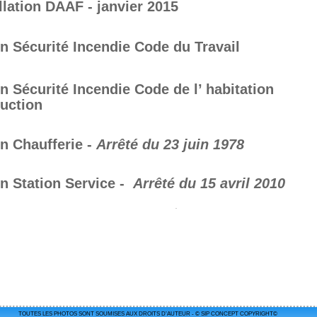
llation DAAF - janvier 2015
n Sécurité Incendie Code du Travail
 Sécurité Incendie Code de l’ habitation   
ruction
n Chaufferie - 
Arrêté du 23 juin 1978
 Station Service -  
Arrêté du 15 avril 2010 
.
TOUTES LES PHOTOS SONT SOUMISES AUX DROITS D’AUTEUR - © SIP CONCEPT COPYRIGHT© 