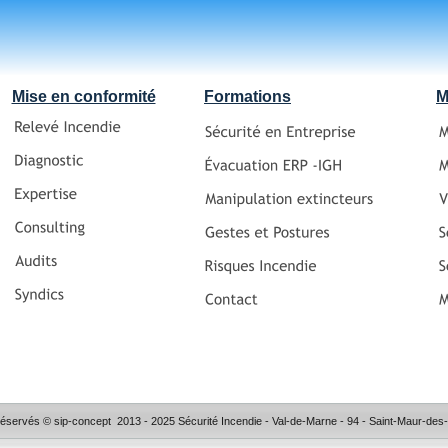
Mise en conformité
Formations
M
 réservés © sip-concept  2013 - 2025 Sécurité Incendie - Val-de-Marne - 94 - Saint-Maur-de