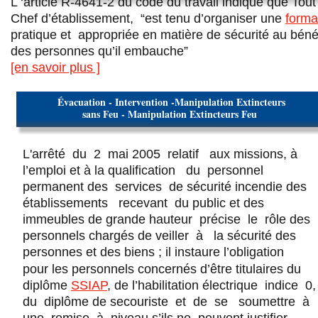
L ‘article R-4641-2 du code du travail indique que Tout
Chef d’établissement,  “est tenu d’organiser une 
forma
pratique et  appropriée en matière de sécurité au béné
des personnes qu’il embauche”
[en savoir plus ]
 Évacuation - Intervention -Manipulation Extincteurs 
sans Feu - Manipulation Extincteurs Feu 
L'arrêté  du  2  mai 2005  relatif   aux missions, à 
l’emploi et à la qualification   du  personnel   
permanent des  services  de sécurité incendie des  
établissements   recevant  du public et des 
immeubles de grande hauteur  précise  le  rôle des 
personnels chargés de veiller  à   la sécurité des 
personnes et des biens ; il instaure l’obligation  
pour les personnels concernés d’être titulaires du 
diplôme 
SSIAP
, de l’habilitation électrique  indice  0,
du  diplôme de secouriste  et  de  se   soumettre  à 