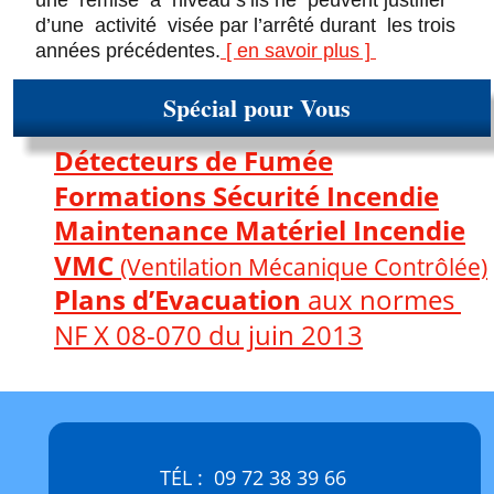
une  remise  à  niveau s’ils ne  peuvent justifier  
d’une  activité  visée par l’arrêté durant  les trois 
années précédentes.
[ en savoir plus ]
Spécial pour Vous 
Détecteurs de Fumée
Formations Sécurité Incendie
Maintenance Matériel Incendie
VMC
(Ventilation Mécanique Contrôlée)
Plans d’Evacuation 
aux normes 
NF X 08-070 du juin 
2013
TÉL :  09 72 38 39 66