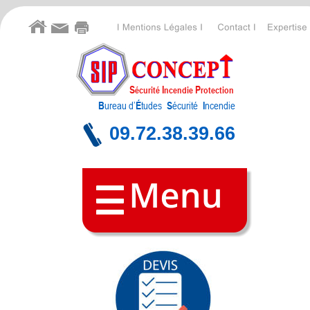
S
I
P
écurité 
ncendie 
rotection
B
ureau d’
É
tudes
 S
écurité
 I
ncendie
09.72.38.39.66